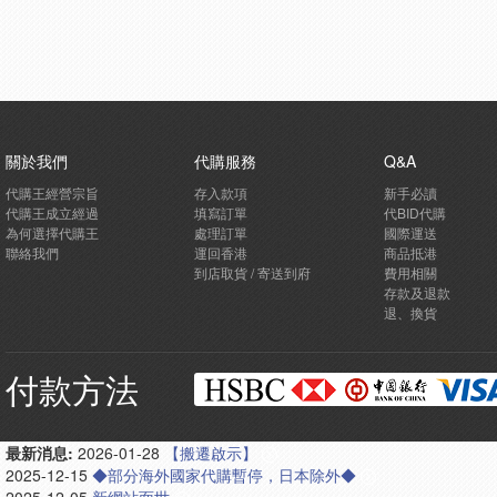
關於我們
代購服務
Q&A
代購王經營宗旨
存入款項
新手必讀
代購王成立經過
填寫訂單
代BID代購
為何選擇代購王
處理訂單
國際運送
聯絡我們
運回香港
商品抵港
到店取貨 / 寄送到府
費用相關
存款及退款
退、換貨
付款方法
最新消息:
2026-01-28
【搬遷啟示】
2025-12-15
◆部分海外國家代購暫停，日本除外◆