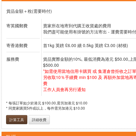
貨品金額＋稅(需要時付)
寄英國郵費
賣家所在地寄到代購王收貨處的費用
我們盡可能使用有掛號的方法寄出 - 運費需要時
寄香港郵費
首1kg 英鎊 £6.00 續 0.5kg 英鎊 £3.00 (材積)
服務費
貨品實際金額的10%, 最低消費為港元 $50.00,
$500.00
*如需使用當地信用卡購買 或 集運倉曾拒收之訂單
另收取10％手續費 min $100 及 再額外加當地再
費
工作人員會再另行通知
* 每張訂單如少於港元 $100.00,需另加港元 $10.00
* 同賣家購買5件或以上，每件需另加港元 $10.00
計算工具
詳細收費