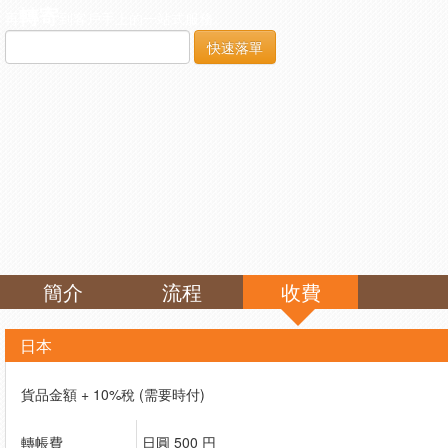
轉寄
再
到客戶手上的一站式服務。
快速落單
簡介
流程
收費
日本
貨品金額 + 10%稅 (需要時付)
轉帳費
日圓 500 円